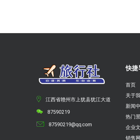
快捷
首页
关于
江西省赣州市上犹县犹江大道
新闻
87590219
热门
87590219@qq.com
企业
销售