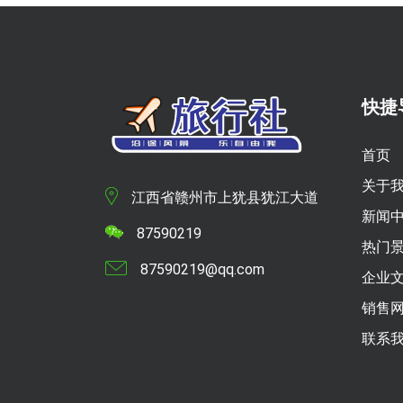
快捷
首页
关于
江西省赣州市上犹县犹江大道
新闻
87590219
热门
87590219@qq.com
企业
销售
联系